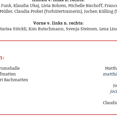
nk, Klaudia Ukaj, Livia Bohren, Michelle Bischoff, Frances
üller, Claudia Probst (Torhütertrainerin), Jochen Külling (
Vorne v. links n. rechts:
 Marisa Stöckli, Kim Rutschmann, Svenja Steimen, Lena Lin
n:
trumshalle
Matth
ofmatten
matthi
uri Bachmatten
J
joc
Claudia