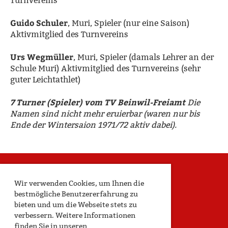
Turnvereins
Guido Schuler
, Muri, Spieler (nur eine Saison)
Aktivmitglied des Turnvereins
Urs Wegmüller
, Muri, Spieler (damals Lehrer an der
Schule Muri) Aktivmitglied des Turnvereins (sehr
guter Leichtathlet)
7 Turner (Spieler) vom TV Beinwil-Freiamt
Die
Namen sind nicht mehr eruierbar (waren nur bis
Ende der Wintersaion 1971/72 aktiv dabei).
Wir verwenden Cookies, um Ihnen die
bestmögliche Benutzererfahrung zu
bieten und um die Webseite stets zu
verbessern. Weitere Informationen
Geschäftsstelle
finden Sie in unseren