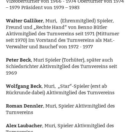
Vizeoberturner von 1966 - 1974 Oberturner von 1974
– 1979 Präsident von 1979 – 1983
Walter Galliker
, Muri, (Ehrenmitglied) Spieler,
Freund und „Rechte Hand“ von Benno Bütler
Aktivmitglied des Turnvereins seit 1971 (Mitturner
seit 1970) Im Vorstand des Turnvereins als Mat.-
Verwalter und Bauchef von 1972 - 1977
Peter Beck
, Muri Spieler (Torhüter), später auch
Schiedsrichter Aktivmitglied des Turnvereins seit
1969
Wolfgang Beck
, Muri, „Star“-Spieler (erst ab
Rückrunde dabei) Aktivmitglied des Turnvereins
Roman Dennler
, Muri, Spieler Aktivmitglied des
Turnvereins
Alex Laubacher
, Muri, Spieler Aktivmitglied des